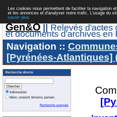
Les cookies nous permettent de faciliter la navigation et
et les annonces et d'analyser notre trafic. L'usage du s
savoir plus
Gen&O
||
Relevés d'actes d
et documents d'archives en
Navigation ::
Communes 
[Pyrénées-Atlantiques] 
Recherche directe
Comm
Intéressé(e)
Mère, conjoint, témoins, parrain...
[Py
Recherche avancée