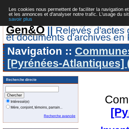
Les cookies nous permettent de faciliter la navigation et
et les annonces et d'analyser notre trafic. L'usage du s
savoir plus
Gen&O
||
Relevés d'actes d
et documents d'archives en
Navigation ::
Communes 
[Pyrénées-Atlantiques] 
Recherche directe
Comm
Intéressé(e)
Mère, conjoint, témoins, parrain...
[Py
Recherche avancée