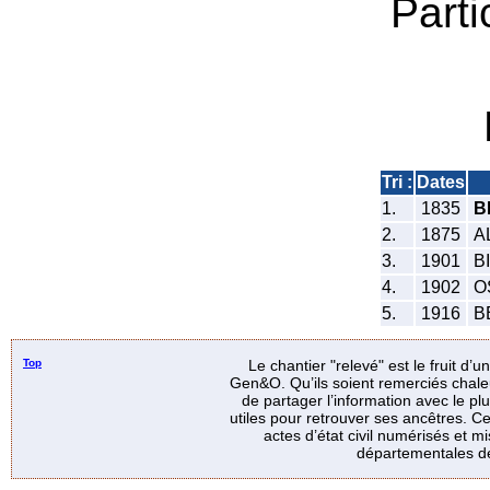
Parti
Tri :
Dates
1.
1835
B
2.
1875
A
3.
1901
BI
4.
1902
OS
5.
1916
BE
Top
Le chantier "relevé" est le fruit d’
Gen&O. Qu’ils soient remerciés chale
de partager l’information avec le p
utiles pour retrouver ses ancêtres. Ce
actes d’état civil numérisés et mi
départementales de