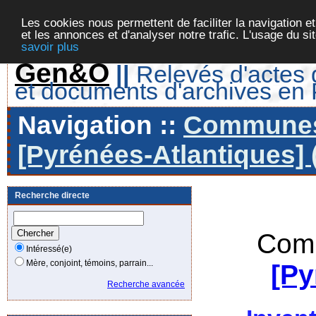
Les cookies nous permettent de faciliter la navigation et
et les annonces et d'analyser notre trafic. L'usage du s
savoir plus
Gen&O
||
Relevés d'actes d
et documents d'archives en
Navigation ::
Communes 
[Pyrénées-Atlantiques] 
Recherche directe
Comm
Intéressé(e)
Mère, conjoint, témoins, parrain...
[Py
Recherche avancée