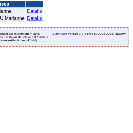
uses
ianne
Détails
 Marianne
Détails
ement car ils permettent ainsi,
ExpoActes
version 3.2.4-prod (©
2005-2026, ADSoft)
. Ce travail de relevé est réalisé à
Pyrénées-Atlantiques (AD 64).