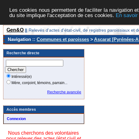
Les cookies nous permettent de faciliter la navigation et
du site implique l'acceptation de ces cookies.
En savoir
Gen&O
||
Relevés d'actes d'état-civil, de registres paroissiaux 
Navigation ::
Communes et paroisses
>
Ascarat [Pyrénées-At
Recherche directe
Intéressé(e)
Mère, conjoint, témoins, parrain...
Recherche avancée
Accès membres
Connexion
Nous cherchons des volontaires
pour relever des actes (état civil et