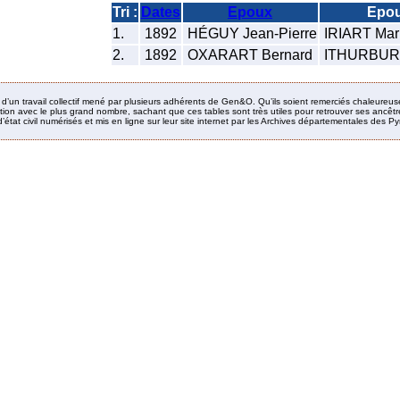
Tri :
Dates
Epoux
Epo
1.
1892
HÉGUY Jean-Pierre
IRIART Mar
2.
1892
OXARART Bernard
ITHURBURU
it d’un travail collectif mené par plusieurs adhérents de Gen&O. Qu’ils soient remerciés chaleureus
ion avec le plus grand nombre, sachant que ces tables sont très utiles pour retrouver ses ancêtres
’état civil numérisés et mis en ligne sur leur site internet par les Archives départementales des 