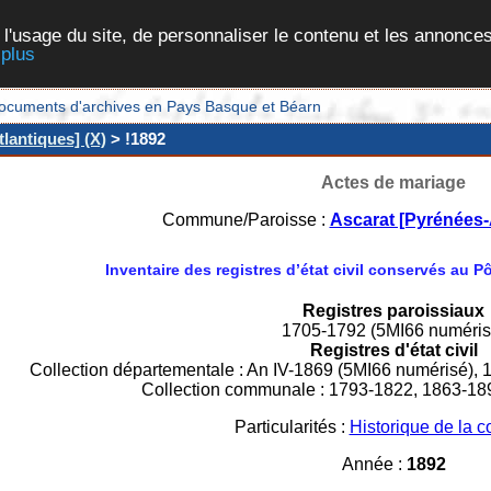
 l'usage du site, de personnaliser le contenu et les annonces
 plus
et documents d'archives en Pays Basque et Béarn
lantiques] (X)
> !1892
Actes de mariage
Commune/Paroisse :
Ascarat [Pyrénées-
Inventaire des registres d’état civil conservés au 
Registres paroissiaux
1705-1792 (5MI66 numéris
Registres d'état civil
Collection départementale : An IV-1869 (5MI66 numérisé), 
Collection communale : 1793-1822, 1863-18
Particularités :
Historique de la
Année :
1892