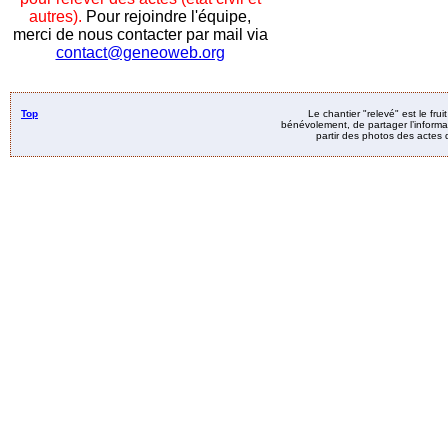
autres).
Pour rejoindre l'équipe,
merci de nous contacter par mail via
contact@geneoweb.org
Top
Le chantier "relevé" est le fru
bénévolement, de partager l’informat
partir des photos des actes d