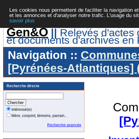
Les cookies nous permettent de faciliter la navigation et
et les annonces et d'analyser notre trafic. L'usage du s
savoir plus
Gen&O
||
Relevés d'actes d
et documents d'archives en
Navigation ::
Communes 
[Pyrénées-Atlantiques] 
Recherche directe
Comm
Intéressé(e)
Mère, conjoint, témoins, parrain...
[Py
Recherche avancée