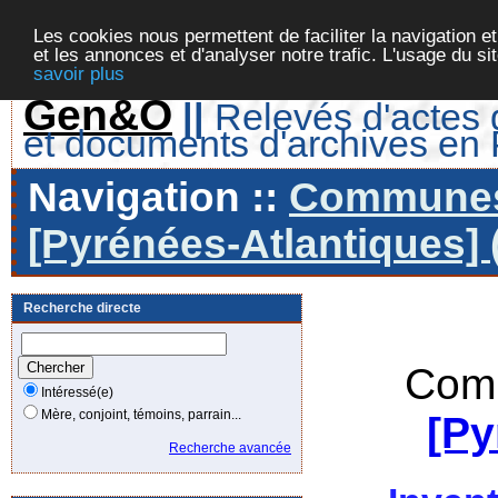
Les cookies nous permettent de faciliter la navigation et
et les annonces et d'analyser notre trafic. L'usage du s
savoir plus
Gen&O
||
Relevés d'actes d
et documents d'archives en
Navigation ::
Communes 
[Pyrénées-Atlantiques] 
Recherche directe
Comm
Intéressé(e)
Mère, conjoint, témoins, parrain...
[Py
Recherche avancée