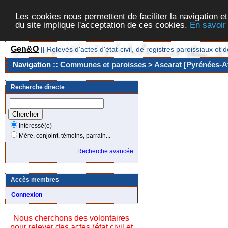
Les cookies nous permettent de faciliter la navigation et
du site implique l'acceptation de ces cookies.
En savoir
Gen&O
||
Relevés d'actes d'état-civil, de registres paroissiaux 
Navigation ::
Communes et paroisses
>
Ascarat [Pyrénées-At
Recherche directe
Intéressé(e)
Mère, conjoint, témoins, parrain...
Recherche avancée
Accès membres
Connexion
Nous cherchons des volontaires
pour relever des actes (état civil et