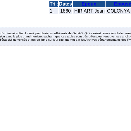
Tri :
Dates
Epoux
Epous
1.
1860
HIRIART Jean
COLONYA 
it d’un travail collectif mené par plusieurs adhérents de Gen&O. Qu’ils soient remerciés chaleureus
ion avec le plus grand nombre, sachant que ces tables sont très utiles pour retrouver ses ancêtres
’état civil numérisés et mis en ligne sur leur site internet par les Archives départementales des 