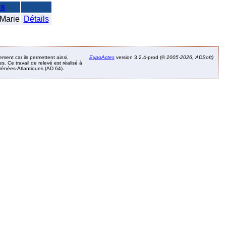
es
Marie
Détails
ement car ils permettent ainsi,
ExpoActes
version 3.2.4-prod (©
2005-2026, ADSoft)
. Ce travail de relevé est réalisé à
Pyrénées-Atlantiques (AD 64).