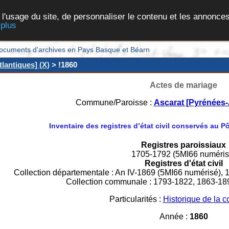
 l'usage du site, de personnaliser le contenu et les annonces
 plus
et documents d'archives en Pays Basque et Béarn
lantiques] (X)
> !1860
Actes de mariage
Commune/Paroisse :
Ascarat [Pyrénées-
Inventaire des registres d’état civil conservés au 
Registres paroissiaux
1705-1792 (5MI66 numéris
Registres d'état civil
Collection départementale : An IV-1869 (5MI66 numérisé), 
Collection communale : 1793-1822, 1863-18
Particularités :
Historique de la
Année :
1860