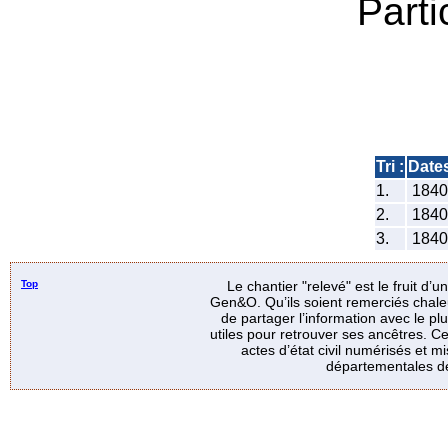
Parti
Tri :
Date
1.
184
2.
184
3.
184
Top
Le chantier "relevé" est le fruit d’
Gen&O. Qu’ils soient remerciés chale
de partager l’information avec le p
utiles pour retrouver ses ancêtres. Ce
actes d’état civil numérisés et mi
départementales de