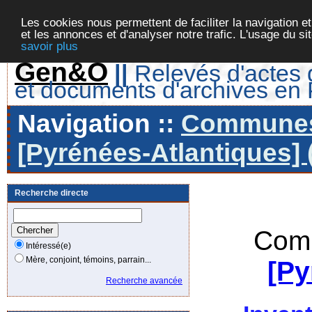
Les cookies nous permettent de faciliter la navigation et
et les annonces et d'analyser notre trafic. L'usage du s
savoir plus
Gen&O
||
Relevés d'actes d
et documents d'archives en
Navigation ::
Communes 
[Pyrénées-Atlantiques] 
Recherche directe
Comm
Intéressé(e)
Mère, conjoint, témoins, parrain...
[Py
Recherche avancée