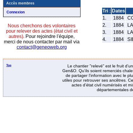
Accès membres
Tri :
Dates
Connexion
1.
1884
CO
2.
1884
LA
Nous cherchons des volontaires
pour relever des actes (état civil et
3.
1884
LA
autres).
Pour rejoindre l'équipe,
4.
1884
SI
merci de nous contacter par mail via
contact@geneoweb.org
Top
Le chantier "relevé" est le fruit d’
Gen&O. Qu’ils soient remerciés chale
de partager l’information avec le p
utiles pour retrouver ses ancêtres. Ce
actes d’état civil numérisés et mi
départementales de