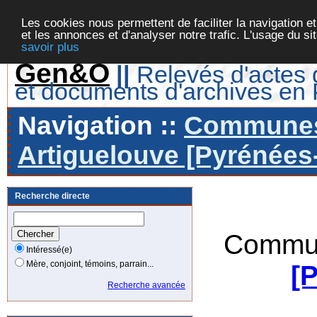
Les cookies nous permettent de faciliter la navigation et
et les annonces et d'analyser notre trafic. L'usage du s
savoir plus
Gen&O
||
Relevés d'actes d
et documents d'archives en
Navigation ::
Communes 
Artiguelouve [Pyrénées-
Recherche directe
Commun
Intéressé(e)
Mère, conjoint, témoins, parrain...
[
Recherche avancée