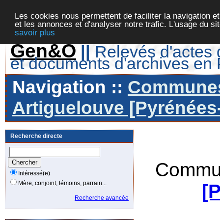
Les cookies nous permettent de faciliter la navigation et
et les annonces et d'analyser notre trafic. L'usage du s
savoir plus
Gen&O
||
Relevés d'actes d
et documents d'archives en
Navigation ::
Communes 
Artiguelouve [Pyrénées-
Recherche directe
Commun
Intéressé(e)
Mère, conjoint, témoins, parrain...
[
Recherche avancée