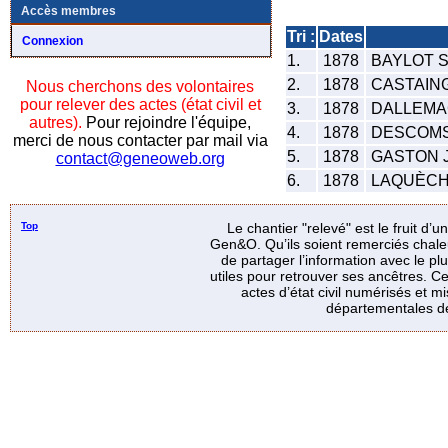
Accès membres
Tri :
Dates
Connexion
1.
1878
BAYLOT Si
2.
1878
CASTAING
Nous cherchons des volontaires
pour relever des actes (état civil et
3.
1878
DALLEMAG
autres).
Pour rejoindre l'équipe,
4.
1878
DESCOMS 
merci de nous contacter par mail via
5.
1878
GASTON Je
contact@geneoweb.org
6.
1878
LAQUÈCHE
Top
Le chantier "relevé" est le fruit d’
Gen&O. Qu’ils soient remerciés chale
de partager l’information avec le p
utiles pour retrouver ses ancêtres. Ce
actes d’état civil numérisés et mi
départementales de