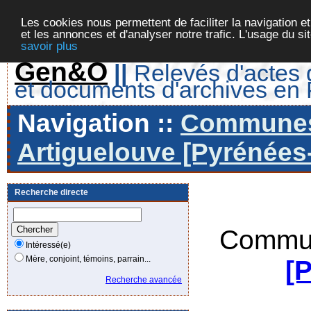
Les cookies nous permettent de faciliter la navigation et
et les annonces et d'analyser notre trafic. L'usage du s
savoir plus
Gen&O
||
Relevés d'actes d
et documents d'archives en
Navigation ::
Communes 
Artiguelouve [Pyrénées-
Recherche directe
Commun
Intéressé(e)
Mère, conjoint, témoins, parrain...
[
Recherche avancée