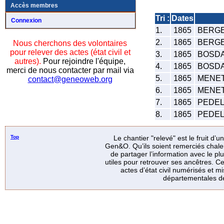
Accès membres
Tri :
Dates
Connexion
1.
1865
BERGEZ
2.
1865
BERGEZ
Nous cherchons des volontaires
pour relever des actes (état civil et
3.
1865
BOSDA
autres).
Pour rejoindre l'équipe,
4.
1865
BOSDA
merci de nous contacter par mail via
5.
1865
MENET
contact@geneoweb.org
6.
1865
MENET
7.
1865
PEDEL
8.
1865
PEDEL
Top
Le chantier "relevé" est le fruit d’
Gen&O. Qu’ils soient remerciés chale
de partager l’information avec le p
utiles pour retrouver ses ancêtres. Ce
actes d’état civil numérisés et mi
départementales de