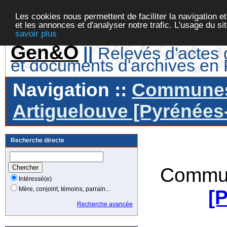
Les cookies nous permettent de faciliter la navigation et
et les annonces et d'analyser notre trafic. L'usage du s
savoir plus
Gen&O
||
Relevés d'actes d
et documents d'archives en
Navigation ::
Communes 
Artiguelouve [Pyrénées-
Recherche directe
Commun
Intéressé(e)
Mère, conjoint, témoins, parrain...
[
Recherche avancée