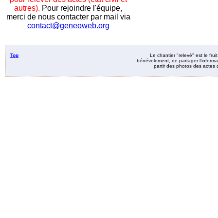
autres).
Pour rejoindre l'équipe,
merci de nous contacter par mail via
contact@geneoweb.org
Top
Le chantier "relevé" est le fru
bénévolement, de partager l’informat
partir des photos des actes d