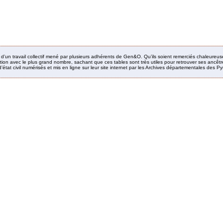
it d’un travail collectif mené par plusieurs adhérents de Gen&O. Qu’ils soient remerciés chaleureus
ion avec le plus grand nombre, sachant que ces tables sont très utiles pour retrouver ses ancêtres
’état civil numérisés et mis en ligne sur leur site internet par les Archives départementales des 