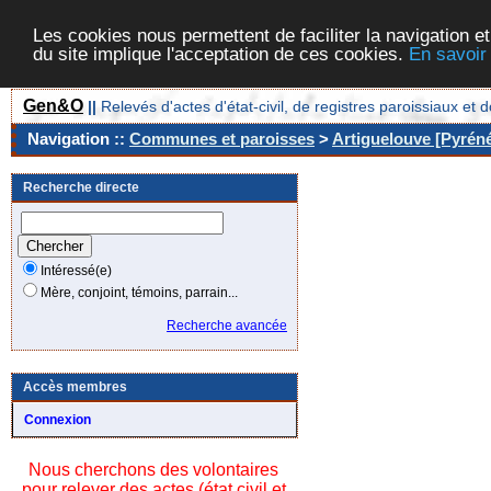
Les cookies nous permettent de faciliter la navigation et
du site implique l'acceptation de ces cookies.
En savoir
Gen&O
||
Relevés d'actes d'état-civil, de registres paroissiaux 
Navigation ::
Communes et paroisses
>
Artiguelouve [Pyréné
Recherche directe
Intéressé(e)
Mère, conjoint, témoins, parrain...
Recherche avancée
Accès membres
Connexion
Nous cherchons des volontaires
pour relever des actes (état civil et