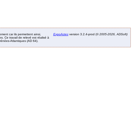
ement car ils permettent ainsi,
ExpoActes
version 3.2.4-prod (©
2005-2026, ADSoft)
. Ce travail de relevé est réalisé à
Pyrénées-Atlantiques (AD 64).