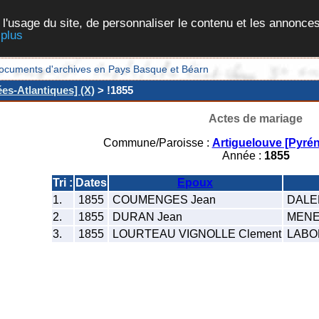
 l'usage du site, de personnaliser le contenu et les annonces
 plus
et documents d'archives en Pays Basque et Béarn
es-Atlantiques] (X)
> !1855
Actes de mariage
Commune/Paroisse :
Artiguelouve [Pyrén
Année :
1855
Tri :
Dates
Epoux
1.
1855
COUMENGES Jean
DALE
2.
1855
DURAN Jean
MENET
3.
1855
LOURTEAU VIGNOLLE Clement
LABOR