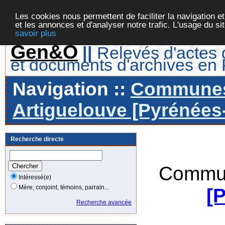
Les cookies nous permettent de faciliter la navigation et
et les annonces et d'analyser notre trafic. L'usage du s
savoir plus
Gen&O
||
Relevés d'actes d
et documents d'archives en
Navigation ::
Communes 
Artiguelouve [Pyrénées-
Recherche directe
Commun
Intéressé(e)
Mère, conjoint, témoins, parrain...
[
Recherche avancée