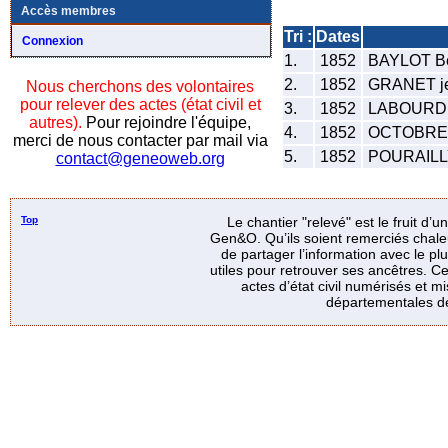
Accès membres
Tri :
Dates
Connexion
1.
1852
BAYLOT Be
2.
1852
GRANET j
Nous cherchons des volontaires
pour relever des actes (état civil et
3.
1852
LABOURDE
autres).
Pour rejoindre l'équipe,
4.
1852
OCTOBRE 
merci de nous contacter par mail via
5.
1852
POURAILL
contact@geneoweb.org
Top
Le chantier "relevé" est le fruit d’
Gen&O. Qu’ils soient remerciés chale
de partager l’information avec le p
utiles pour retrouver ses ancêtres. Ce
actes d’état civil numérisés et mi
départementales de