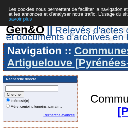
Les cookies nous permettent de faciliter la navigation et
et les annonces et d'analyser notre trafic. L'usage du s
savoir plus
Gen&O
||
Relevés d'actes d
et documents d'archives en
Navigation ::
Communes 
Artiguelouve [Pyrénées-
Recherche directe
Commun
Intéressé(e)
Mère, conjoint, témoins, parrain...
[
Recherche avancée