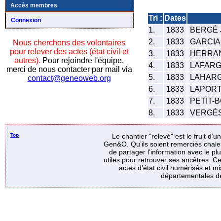
Accès membres
Tri :
Dates
Connexion
1.
1833
BERGÉ 
2.
1833
GARCIA 
Nous cherchons des volontaires
pour relever des actes (état civil et
3.
1833
HERRAN
autres).
Pour rejoindre l'équipe,
4.
1833
LAFARG
merci de nous contacter par mail via
5.
1833
LAHARG
contact@geneoweb.org
6.
1833
LAPORT
7.
1833
PETIT-B
8.
1833
VERGÉS 
Top
Le chantier "relevé" est le fruit d’
Gen&O. Qu’ils soient remerciés chale
de partager l’information avec le p
utiles pour retrouver ses ancêtres. Ce
actes d’état civil numérisés et mi
départementales de