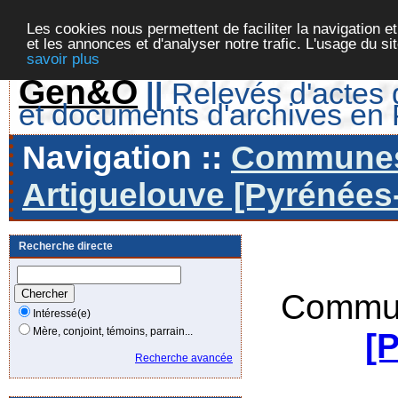
Les cookies nous permettent de faciliter la navigation et
et les annonces et d'analyser notre trafic. L'usage du s
savoir plus
Gen&O
||
Relevés d'actes d
et documents d'archives en
Navigation ::
Communes 
Artiguelouve [Pyrénées-
Recherche directe
Commun
Intéressé(e)
Mère, conjoint, témoins, parrain...
[
Recherche avancée