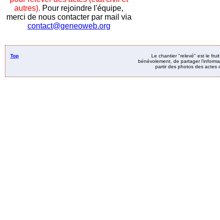
autres).
Pour rejoindre l'équipe,
merci de nous contacter par mail via
contact@geneoweb.org
Top
Le chantier "relevé" est le fru
bénévolement, de partager l’informat
partir des photos des actes d