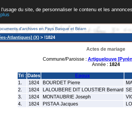
 l'usage du site, de personnaliser le contenu et les annonces
 plus
et documents d'archives en Pays Basque et Béarn
es-Atlantiques] (X)
> !1824
Actes de mariage
Commune/Paroisse :
Artiguelouve [Pyrén
Année :
1824
Tri :
Dates
Epoux
1.
1824
BOURDET Pierre
MA
2.
1824
LALOUBERE DIT LOUSTIER Bernard
SE
3.
1824
MONTAUBRIE Joseph
VI
4.
1824
PISTAA Jacques
LO