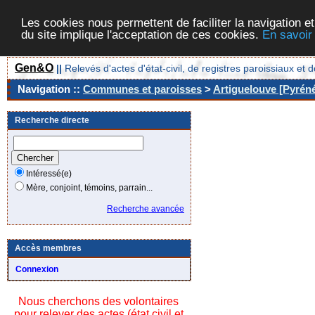
Les cookies nous permettent de faciliter la navigation et
du site implique l'acceptation de ces cookies.
En savoir
Gen&O
||
Relevés d'actes d'état-civil, de registres paroissiaux 
Navigation ::
Communes et paroisses
>
Artiguelouve [Pyréné
Recherche directe
Intéressé(e)
Mère, conjoint, témoins, parrain...
Recherche avancée
Accès membres
Connexion
Nous cherchons des volontaires
pour relever des actes (état civil et