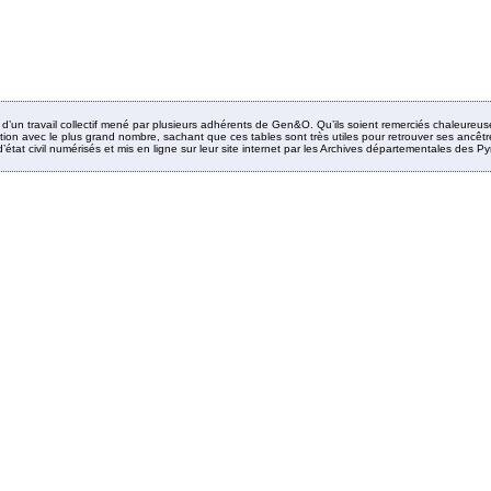
it d’un travail collectif mené par plusieurs adhérents de Gen&O. Qu’ils soient remerciés chaleureus
ion avec le plus grand nombre, sachant que ces tables sont très utiles pour retrouver ses ancêtres
’état civil numérisés et mis en ligne sur leur site internet par les Archives départementales des 