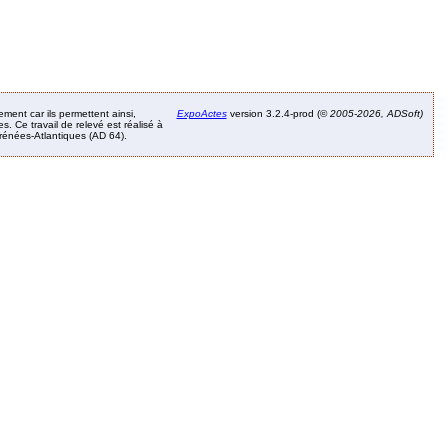
ement car ils permettent ainsi,
ExpoActes
version 3.2.4-prod (©
2005-2026, ADSoft)
. Ce travail de relevé est réalisé à
Pyrénées-Atlantiques (AD 64).