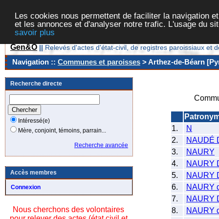
Les cookies nous permettent de faciliter la navigation et
et les annonces et d'analyser notre trafic. L'usage du s
savoir plus
Gen&O
||
Relevés d'actes d'état-civil, de registres paroissiaux 
Navigation ::
Communes et paroisses
> Arthez-de-Béarn [Pyr
Recherche directe
Commun
Patrony
Intéressé(e)
1.
N
Mère, conjoint, témoins, parrain...
2.
NAUDÉ 
Recherche avancée
3.
NAURY
4.
NAURY 
Accès membres
5.
NAURY 
6.
NAURY d
Connexion
7.
NAURY D
Nous cherchons des volontaires
8.
NAURY d
pour relever des actes (état civil et