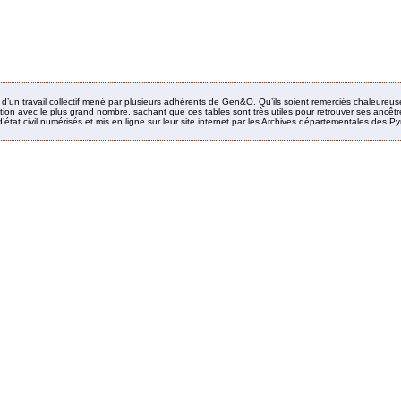
it d’un travail collectif mené par plusieurs adhérents de Gen&O. Qu’ils soient remerciés chaleureus
ion avec le plus grand nombre, sachant que ces tables sont très utiles pour retrouver ses ancêtres
’état civil numérisés et mis en ligne sur leur site internet par les Archives départementales des 