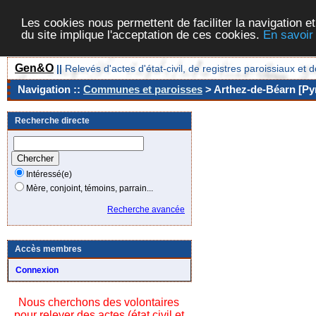
Les cookies nous permettent de faciliter la navigation et
du site implique l'acceptation de ces cookies.
En savoir
Gen&O
||
Relevés d'actes d'état-civil, de registres paroissiaux 
Navigation ::
Communes et paroisses
> Arthez-de-Béarn [Pyr
Recherche directe
Intéressé(e)
Mère, conjoint, témoins, parrain...
Recherche avancée
Accès membres
Connexion
Nous cherchons des volontaires
pour relever des actes (état civil et