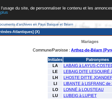
 l'usage du site, de personnaliser le contenu et les annonces
 plus
et documents d'archives en Pays Basque et Béarn
énées-Atlantiques] (X)
Mariages
Commune/Paroisse :
Arthez-de-Béarn [Pyr
Initiales
Patronymes
LA
LABAIG à LAYUS-COSTE
LE
LEBAIG DITE LESQUIRÉ 
LH
LHOSTE DITTE JOANDE
LI
LIBANTE à LISFRANC de 
LO
LONNÉ à LOUSTEAU
LU
LUBEIG à LUPIET