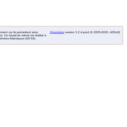
ement car ils permettent ainsi,
ExpoActes
version 3.2.4-prod (©
2005-2026, ADSoft)
. Ce travail de relevé est réalisé à
Pyrénées-Atlantiques (AD 64).