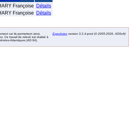
ARY Françoise
Détails
ARY Françoise
Détails
ement car ils permettent ainsi,
ExpoActes
version 3.2.4-prod (©
2005-2026, ADSoft)
. Ce travail de relevé est réalisé à
Pyrénées-Atlantiques (AD 64).