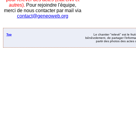
autres).
Pour rejoindre l'équipe,
merci de nous contacter par mail via
contact@geneoweb.org
Top
Le chantier "relevé" est le fru
bénévolement, de partager l’informat
partir des photos des actes d