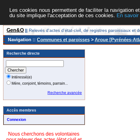
Les cookies nous permettent de faciliter la navigation et
du site implique l'acceptation de ces cookies.
En savoir
Gen&O
||
Relevés d'actes d'état-civil, de registres paroissiaux 
Navigation ::
Communes et paroisses
>
Aroue [Pyrénées-Atla
Recherche directe
Intéressé(e)
Mère, conjoint, témoins, parrain...
Recherche avancée
Accès membres
Connexion
Nous cherchons des volontaires
pour relever des actes (état civil et