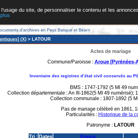
 l'usage du site, de personnaliser le contenu et les annonces
 plus
et documents d'archives en Pays Basque et Béarn
ntiques] (X)
> LATOUR
Actes de mariage
Commune/Paroisse :
Aroue [Pyrénées-A
Inventaire des registres d’état civil conservés au 
BMS : 1747-1792 (5 MI 49 numé
Collection départementale : An III-1862(5 MI 49 numérisé);
Collection communale : 1807-1892 (5 MI
Pas de mariage célébré en 1861, 1
Particularités :
Historique de la
Patronyme :
LATOUR
Tri :
Dates
Epoux