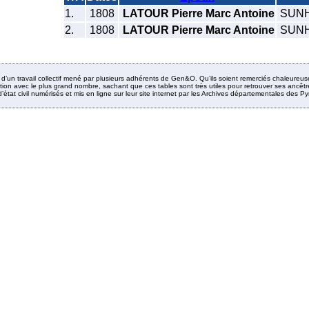
1.
1808
LATOUR Pierre Marc Antoine
SUNH
2.
1808
LATOUR Pierre Marc Antoine
SUNH
it d’un travail collectif mené par plusieurs adhérents de Gen&O. Qu’ils soient remerciés chaleureus
ion avec le plus grand nombre, sachant que ces tables sont très utiles pour retrouver ses ancêtres
’état civil numérisés et mis en ligne sur leur site internet par les Archives départementales des 