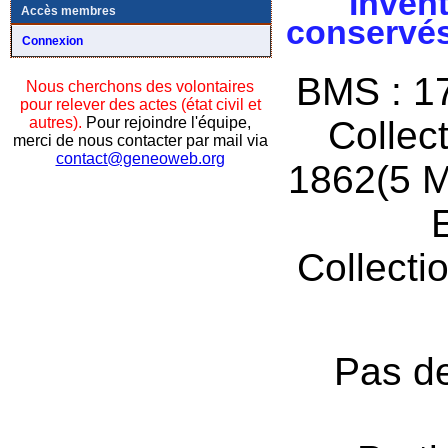
Invent
Accès membres
conservés
Connexion
BMS : 17
Nous cherchons des volontaires
pour relever des actes (état civil et
autres).
Pour rejoindre l'équipe,
Collect
merci de nous contacter par mail via
contact@geneoweb.org
1862(5 M
Collecti
Pas de