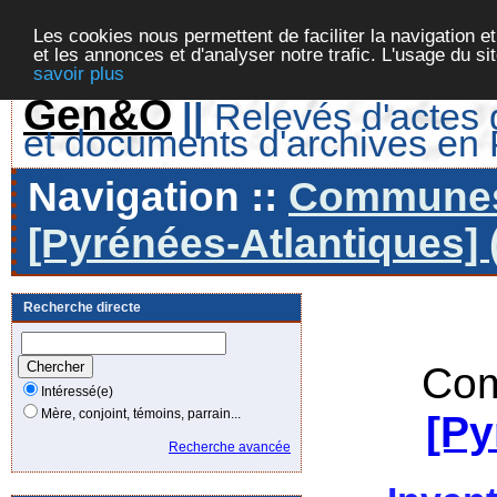
Les cookies nous permettent de faciliter la navigation et
et les annonces et d'analyser notre trafic. L'usage du s
savoir plus
Gen&O
||
Relevés d'actes d
et documents d'archives en
Navigation ::
Communes 
[Pyrénées-Atlantiques] 
Recherche directe
Com
Intéressé(e)
Mère, conjoint, témoins, parrain...
[Py
Recherche avancée