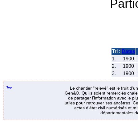
Parti
Tri :
Dates
1.
1900
2.
1900
3.
1900
Top
Le chantier "relevé" est le fruit d’
Gen&O. Qu’ils soient remerciés chale
de partager l’information avec le p
utiles pour retrouver ses ancêtres. Ce
actes d’état civil numérisés et mi
départementales de