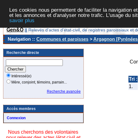
Les cookies nous permettent de faciliter la navigation et
et les annonces et d'analyser notre trafic. L'usage du s
savoir plus
Gen&O
||
Relevés d'actes d'état-civil, de registres paroissiaux 
Navigation ::
Communes et paroisses
>
Argagnon [Pyrénées-
Recherche directe
Com
Intéressé(e)
Tri :
Mère, conjoint, témoins, parrain...
1.
Recherche avancée
Accès membres
Connexion
Nous cherchons des volontaires
pour relever des actes (état civil et