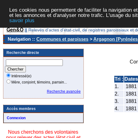
Les cookies nous permettent de faciliter la navigation et
et les annonces et d'analyser notre trafic. L'usage du s
savoir plus
Gen&O
||
Relevés d'actes d'état-civil, de registres paroissiaux 
Navigation ::
Communes et paroisses
>
Argagnon [Pyrénées-
Recherche directe
Com
Intéressé(e)
Tri :
Dates
Mère, conjoint, témoins, parrain...
1.
1881
Recherche avancée
2.
1881
3.
1881
4.
1881
Accès membres
Connexion
Nous cherchons des volontaires
pour relever des actes (état civil et