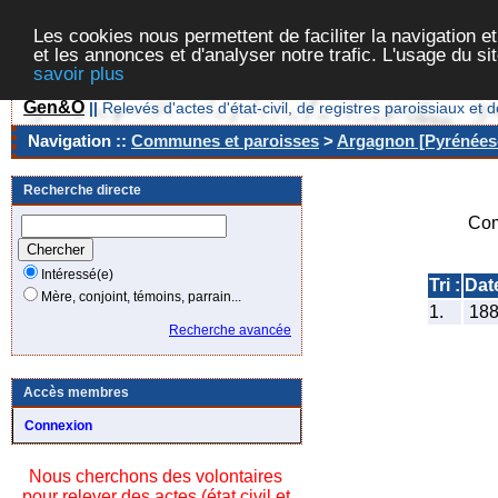
Les cookies nous permettent de faciliter la navigation et
et les annonces et d'analyser notre trafic. L'usage du s
savoir plus
Gen&O
||
Relevés d'actes d'état-civil, de registres paroissiaux 
Navigation ::
Communes et paroisses
>
Argagnon [Pyrénées-
Recherche directe
Com
Intéressé(e)
Tri :
Dat
Mère, conjoint, témoins, parrain...
1.
18
Recherche avancée
Accès membres
Connexion
Nous cherchons des volontaires
pour relever des actes (état civil et