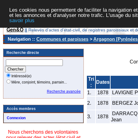
Les cookies nous permettent de faciliter la navigation et
et les annonces et d'analyser notre trafic. L'usage du s
savoir plus
Gen&O
||
Relevés d'actes d'état-civil, de registres paroissiaux 
Navigation ::
Communes et paroisses
>
Argagnon [Pyrénées-
Recherche directe
Com
Intéressé(e)
Tri
Dates
Mère, conjoint, témoins, parrain...
:
Recherche avancée
1.
1878
LAVIGNE Pi
2.
1878
BERGEZ Jo
Accès membres
DARRACQ 
3.
1878
Connexion
Jean
Nous cherchons des volontaires
pour relever des actes (état civil et