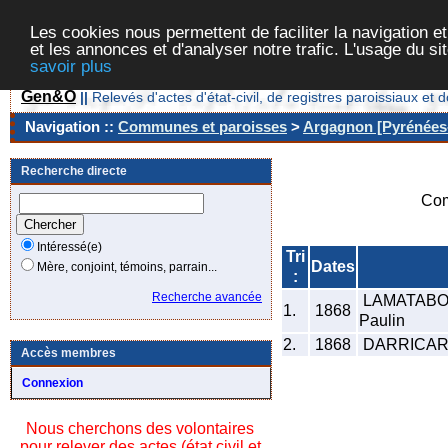
Les cookies nous permettent de faciliter la navigation et
et les annonces et d'analyser notre trafic. L'usage du s
savoir plus
Gen&O
||
Relevés d'actes d'état-civil, de registres paroissiaux 
Navigation ::
Communes et paroisses
>
Argagnon [Pyrénées-
Recherche directe
Com
Intéressé(e)
Tri
Dates
Mère, conjoint, témoins, parrain...
:
Recherche avancée
LAMATABOI
1.
1868
Paulin
2.
1868
DARRICARR
Accès membres
Connexion
Nous cherchons des volontaires
pour relever des actes (état civil et