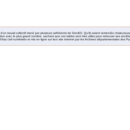
it d’un travail collectif mené par plusieurs adhérents de Gen&O. Qu’ils soient remerciés chaleureus
ion avec le plus grand nombre, sachant que ces tables sont très utiles pour retrouver ses ancêtres
’état civil numérisés et mis en ligne sur leur site internet par les Archives départementales des 