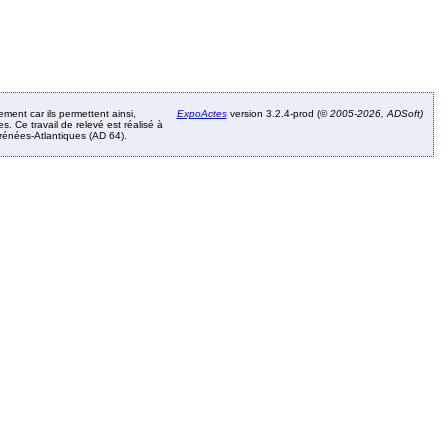
ement car ils permettent ainsi,
ExpoActes
version 3.2.4-prod (©
2005-2026, ADSoft)
. Ce travail de relevé est réalisé à
Pyrénées-Atlantiques (AD 64).