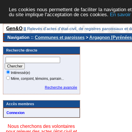
Les cookies nous permettent de faciliter la navigation et
du site implique l'acceptation de ces cookies.
En savoir
Gen&O
||
Relevés d'actes d'état-civil, de registres paroissiaux 
Navigation ::
Communes et paroisses
>
Argagnon [Pyrénées-
Recherche directe
Intéressé(e)
Mère, conjoint, témoins, parrain...
Recherche avancée
Accès membres
Connexion
Nous cherchons des volontaires
pour relever des actes (état civil et