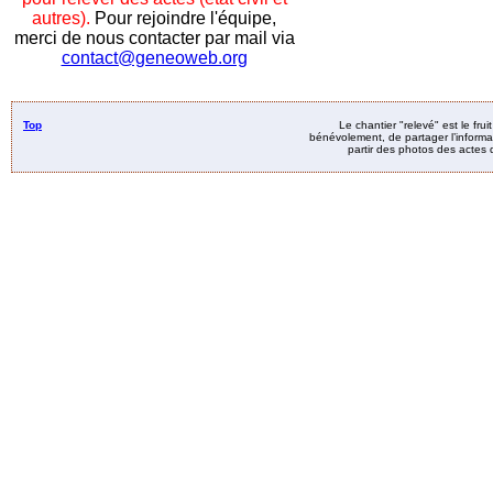
autres).
Pour rejoindre l'équipe,
merci de nous contacter par mail via
contact@geneoweb.org
Top
Le chantier "relevé" est le fru
bénévolement, de partager l’informat
partir des photos des actes d