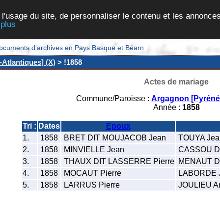
 l'usage du site, de personnaliser le contenu et les annonces
 plus
et documents d'archives en Pays Basque et Béarn
Atlantiques] (X)
> !1858
Actes de mariage
Commune/Paroisse :
Argagnon [Pyrénée
Année :
1858
Tri :
Dates
Epoux
1.
1858
BRET DIT MOUJACOB Jean
TOUYA Jea
2.
1858
MINVIELLE Jean
CASSOU DI
3.
1858
THAUX DIT LASSERRE Pierre
MENAUT DI
4.
1858
MOCAUT Pierre
LABORDE 
5.
1858
LARRUS Pierre
JOULIEU A