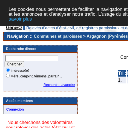
Les cookies nous permettent de faciliter la navigation et
et les annonces et d'analyser notre trafic. L'usage du s
savoir plus
Gen&O
||
Relevés d'actes d'état-civil, de registres paroissiaux 
Navigation ::
Communes et paroisses
>
Argagnon [Pyrénées-
Recherche directe
Com
Intéressé(e)
Tri :
Mère, conjoint, témoins, parrain...
1.
Recherche avancée
Accès membres
Connexion
Nous cherchons des volontaires
pour relever des actes (état civil et