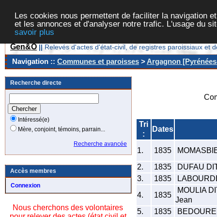
Les cookies nous permettent de faciliter la navigation et
et les annonces et d'analyser notre trafic. L'usage du s
savoir plus
Gen&O
||
Relevés d'actes d'état-civil, de registres paroissiaux 
Navigation ::
Communes et paroisses
>
Argagnon [Pyrénées-
Recherche directe
Com
Intéressé(e)
Tri
Dates
Mère, conjoint, témoins, parrain...
:
Recherche avancée
1.
1835
MOMASBIEI
2.
1835
DUFAU DIT
Accès membres
3.
1835
LABOURDE
Connexion
MOULIA D
4.
1835
Jean
Nous cherchons des volontaires
5.
1835
BEDOURED
pour relever des actes (état civil et