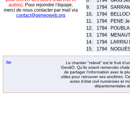
8.
1794
GRIG Je
autres).
Pour rejoindre l'équipe,
9.
1794
SARRAMA
merci de nous contacter par mail via
10.
1794
BELLOCQ
contact@geneoweb.org
11.
1794
PENE Je
12.
1794
POUBLAN
13.
1794
MENAUT 
14.
1794
LARRIU 
15.
1794
NOGUÉS 
Top
Le chantier "relevé" est le fruit d’
Gen&O. Qu’ils soient remerciés chale
de partager l’information avec le p
utiles pour retrouver ses ancêtres. Ce
actes d’état civil numérisés et mi
départementales de