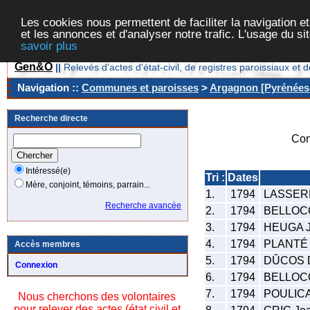
Les cookies nous permettent de faciliter la navigation et
et les annonces et d'analyser notre trafic. L'usage du s
savoir plus
Gen&O
||
Relevés d'actes d'état-civil, de registres paroissiaux 
Navigation ::
Communes et paroisses
>
Argagnon [Pyrénées-
Recherche directe
Com
Intéressé(e)
Tri :
Dates
Mère, conjoint, témoins, parrain...
1.
1794
LASSERR
Recherche avancée
2.
1794
BELLOCQ
3.
1794
HEUGA J
4.
1794
PLANTÉ P
Accès membres
5.
1794
DÛCOS D
Connexion
6.
1794
BELLOCQ
7.
1794
POULICA
Nous cherchons des volontaires
pour relever des actes (état civil et