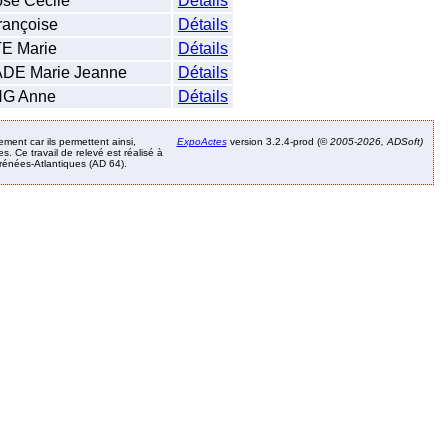
e Cécile
Détails
ançoise
Détails
 Marie
Détails
E Marie Jeanne
Détails
G Anne
Détails
ement car ils permettent ainsi,
ExpoActes
version 3.2.4-prod (©
2005-2026, ADSoft)
. Ce travail de relevé est réalisé à
Pyrénées-Atlantiques (AD 64).