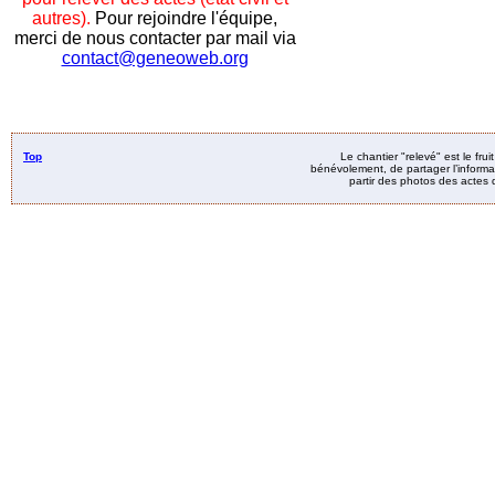
autres).
Pour rejoindre l'équipe,
merci de nous contacter par mail via
contact@geneoweb.org
Top
Le chantier "relevé" est le fru
bénévolement, de partager l’informat
partir des photos des actes d