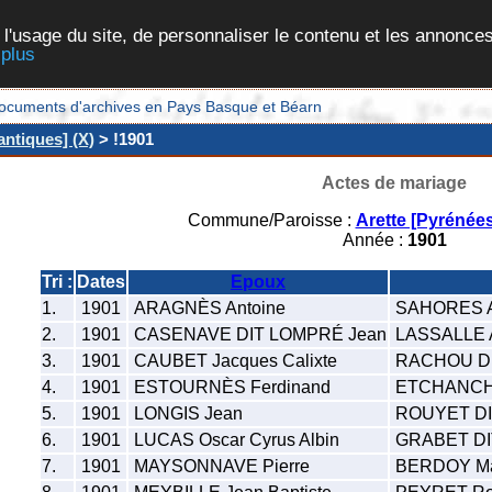
 l'usage du site, de personnaliser le contenu et les annonces
 plus
et documents d'archives en Pays Basque et Béarn
antiques] (X)
> !1901
Actes de mariage
Commune/Paroisse :
Arette [Pyrénées
Année :
1901
Tri :
Dates
Epoux
1.
1901
ARAGNÈS Antoine
SAHORES 
2.
1901
CASENAVE DIT LOMPRÉ Jean
LASSALLE A
3.
1901
CAUBET Jacques Calixte
RACHOU DIT
4.
1901
ESTOURNÈS Ferdinand
ETCHANCHU
5.
1901
LONGIS Jean
ROUYET DI
6.
1901
LUCAS Oscar Cyrus Albin
GRABET DI
7.
1901
MAYSONNAVE Pierre
BERDOY Mar