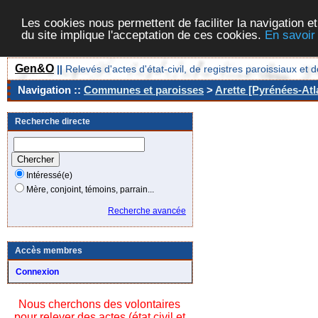
Les cookies nous permettent de faciliter la navigation et
du site implique l'acceptation de ces cookies.
En savoir
Gen&O
||
Relevés d'actes d'état-civil, de registres paroissiaux 
Navigation ::
Communes et paroisses
>
Arette [Pyrénées-Atl
Recherche directe
Intéressé(e)
Mère, conjoint, témoins, parrain...
Recherche avancée
Accès membres
Connexion
Nous cherchons des volontaires
pour relever des actes (état civil et