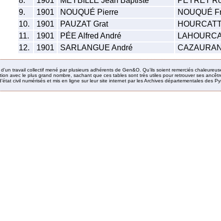
8.
1901
MEYBILLE Jean Baptiste
PEYRET Ros
9.
1901
NOUQUÉ Pierre
NOUQUÉ Fr
10.
1901
PAUZAT Grat
HOURCATTE
11.
1901
PÉE Alfred André
LAHOURCAD
12.
1901
SARLANGUE André
CAZAURAN
it d’un travail collectif mené par plusieurs adhérents de Gen&O. Qu’ils soient remerciés chaleureus
ion avec le plus grand nombre, sachant que ces tables sont très utiles pour retrouver ses ancêtres
’état civil numérisés et mis en ligne sur leur site internet par les Archives départementales des 