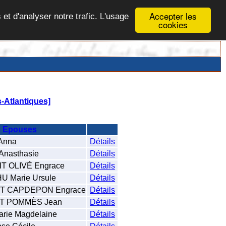
Accepter les
 et d'analyser notre trafic. L'usage
cookies
-Atlantiques]
Epouses
Anna
Détails
nasthasie
Détails
 OLIVÉ Engrace
Détails
 Marie Ursule
Détails
T CAPDEPON Engrace
Détails
T POMMÈS Jean
Détails
ie Magdelaine
Détails