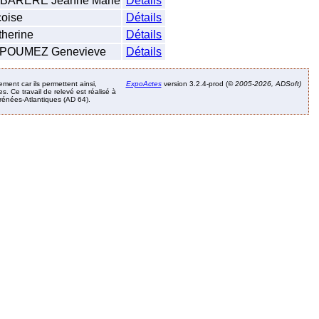
BARÈRE Jeanne Marie
Détails
oise
Détails
herine
Détails
POUMEZ Genevieve
Détails
ement car ils permettent ainsi,
ExpoActes
version 3.2.4-prod (©
2005-2026, ADSoft)
. Ce travail de relevé est réalisé à
Pyrénées-Atlantiques (AD 64).