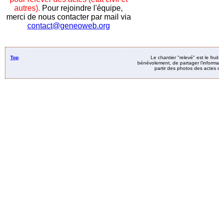
autres).
Pour rejoindre l'équipe,
merci de nous contacter par mail via
contact@geneoweb.org
Top
Le chantier "relevé" est le fru
bénévolement, de partager l’informat
partir des photos des actes d