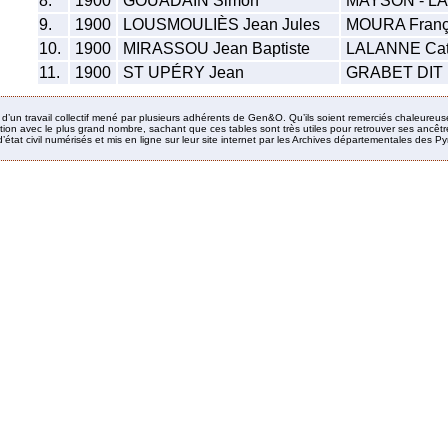
8.
1900
GOUADAIN Simon
MAYSON - LA
9.
1900
LOUSMOULIÈS Jean Jules
MOURA Franç
10.
1900
MIRASSOU Jean Baptiste
LALANNE Cat
11.
1900
ST UPÉRY Jean
GRABET DIT 
it d’un travail collectif mené par plusieurs adhérents de Gen&O. Qu’ils soient remerciés chaleureus
ion avec le plus grand nombre, sachant que ces tables sont très utiles pour retrouver ses ancêtres
’état civil numérisés et mis en ligne sur leur site internet par les Archives départementales des 