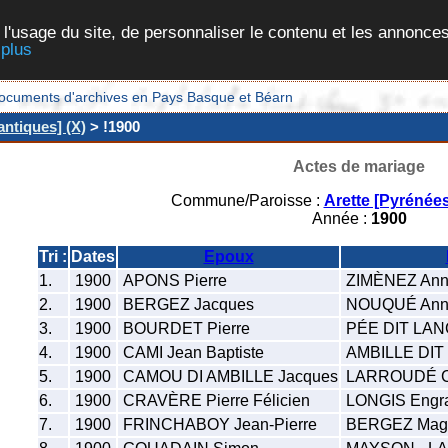
 l'usage du site, de personnaliser le contenu et les annonces
 plus
et documents d'archives en Pays Basque et Béarn
antiques] (X)
> !1900
Actes de mariage
Commune/Paroisse :
Arette [Pyrénées
Année :
1900
Tri :
Dates
Epoux
1.
1900
APONS Pierre
ZIMÈNEZ An
2.
1900
BERGEZ Jacques
NOUQUÉ Ann
3.
1900
BOURDET Pierre
PÉE DIT LANC
4.
1900
CAMI Jean Baptiste
AMBILLE DIT
5.
1900
CAMOU DI AMBILLE Jacques
LARROUDÉ Ca
6.
1900
CRAVÈRE Pierre Félicien
LONGIS Engr
7.
1900
FRINCHABOY Jean-Pierre
BERGEZ Magd