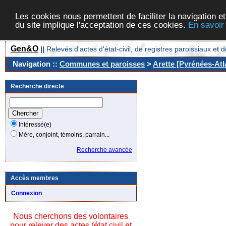
Les cookies nous permettent de faciliter la navigation et
du site implique l'acceptation de ces cookies.
En savoir
Gen&O
||
Relevés d'actes d'état-civil, de registres paroissiaux 
Navigation ::
Communes et paroisses
>
Arette [Pyrénées-Atl
Recherche directe
Intéressé(e)
Mère, conjoint, témoins, parrain...
Recherche avancée
Accès membres
Connexion
Nous cherchons des volontaires
pour relever des actes (état civil et