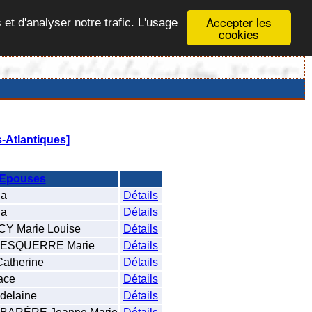
Accepter les
 et d'analyser notre trafic. L'usage
cookies
-Atlantiques]
Epouses
na
Détails
a
Détails
Y Marie Louise
Détails
 ESQUERRE Marie
Détails
therine
Détails
ace
Détails
elaine
Détails