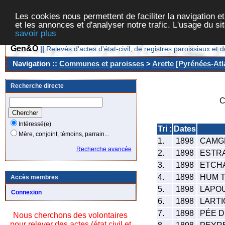
Les cookies nous permettent de faciliter la navigation et
et les annonces et d'analyser notre trafic. L'usage du s
savoir plus
Gen&O
||
Relevés d'actes d'état-civil, de registres paroissiaux 
Navigation ::
Communes et paroisses
>
Arette [Pyrénées-Atl
Recherche directe
C
Intéressé(e)
Tri :
Dates
Mère, conjoint, témoins, parrain...
1.
1898
CAMGR
Recherche avancée
2.
1898
ESTRA
3.
1898
ETCHA
4.
1898
HUM T
Accès membres
5.
1898
LAPOU
Connexion
6.
1898
LARTIG
7.
1898
PÉE D
Nous cherchons des volontaires
pour relever des actes (état civil et