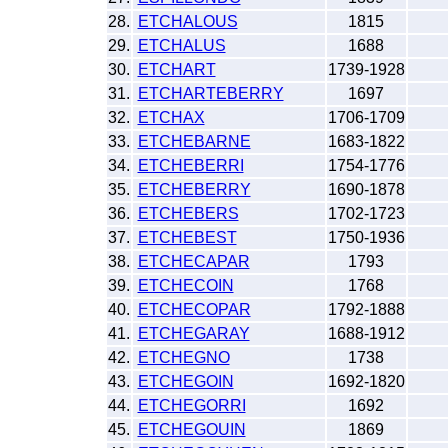
28.
ETCHALOUS
1815
29.
ETCHALUS
1688
30.
ETCHART
1739-1928
31.
ETCHARTEBERRY
1697
32.
ETCHAX
1706-1709
33.
ETCHEBARNE
1683-1822
34.
ETCHEBERRI
1754-1776
35.
ETCHEBERRY
1690-1878
36.
ETCHEBERS
1702-1723
37.
ETCHEBEST
1750-1936
38.
ETCHECAPAR
1793
39.
ETCHECOIN
1768
40.
ETCHECOPAR
1792-1888
41.
ETCHEGARAY
1688-1912
42.
ETCHEGNO
1738
43.
ETCHEGOIN
1692-1820
44.
ETCHEGORRI
1692
45.
ETCHEGOUIN
1869