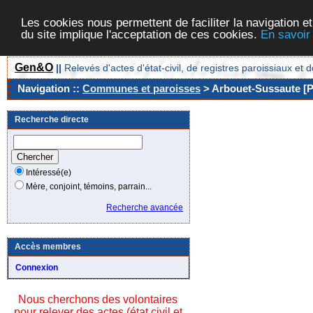
Les cookies nous permettent de faciliter la navigation et
du site implique l'acceptation de ces cookies.
En savoir
Gen&O
||
Relevés d'actes d'état-civil, de registres paroissiaux 
Navigation ::
Communes et paroisses
> Arbouet-Sussaute [P
Recherche directe
Intéressé(e)
Mère, conjoint, témoins, parrain...
Recherche avancée
Accès membres
Connexion
Nous cherchons des volontaires
pour relever des actes (état civil et