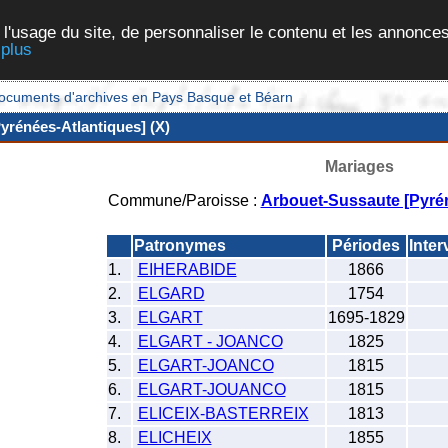
 l'usage du site, de personnaliser le contenu et les annonces
 plus
et documents d'archives en Pays Basque et Béarn
yrénées-Atlantiques] (X)
Mariages
Commune/Paroisse :
Arbouet-Sussaute [Pyrén
Patronymes
Périodes
Inter
1.
EIHERABIDE
1866
2.
ELGARD
1754
3.
ELGART
1695-1829
4.
ELGART - JOANCO
1825
5.
ELGART-JOANCO
1815
6.
ELGART-JOUANCO
1815
7.
ELICEIX-BASTERREIX
1813
8.
ELICHEIX
1855