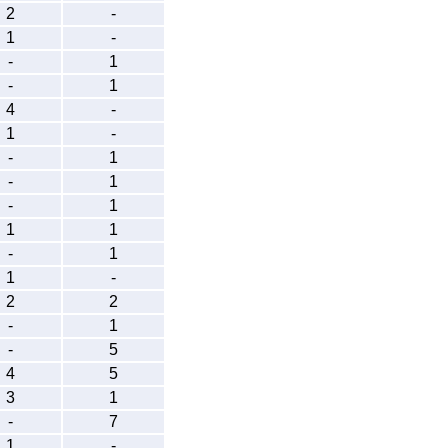
2
-
1
-
-
1
-
1
4
-
1
-
-
1
-
1
-
1
1
1
-
1
1
-
2
2
-
1
-
5
4
5
3
1
-
7
1
-