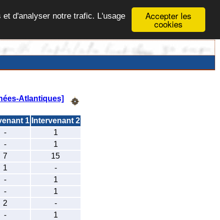
Accepter les
 et d'analyser notre trafic. L'usage
cookies
ées-Atlantiques]
venant 1
Intervenant 2
-
1
-
1
7
15
1
-
-
1
-
1
2
-
-
1