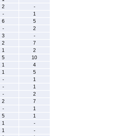
2
-
-
1
6
5
-
2
3
-
2
7
1
2
5
10
1
4
1
5
-
1
-
1
-
2
2
7
-
1
5
1
1
-
1
-