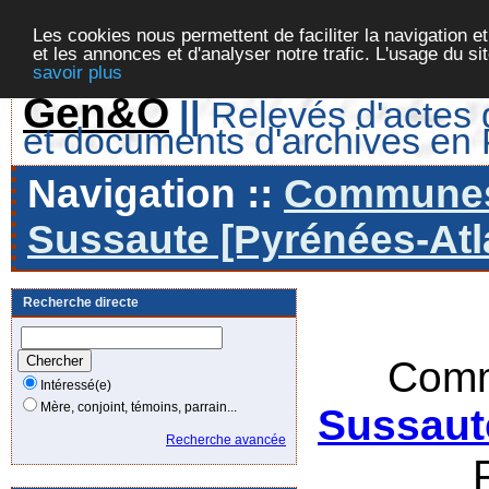
Les cookies nous permettent de faciliter la navigation et
et les annonces et d'analyser notre trafic. L'usage du s
savoir plus
Gen&O
||
Relevés d'actes d
et documents d'archives en
Navigation ::
Communes 
Sussaute [Pyrénées-Atla
Recherche directe
Comm
Intéressé(e)
Mère, conjoint, témoins, parrain...
Sussaut
Recherche avancée