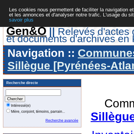
Les cookies nous permettent de faciliter la navigation et
et les annonces et d'analyser notre trafic. L'usage du s
savoir plus
Gen&O
||
Relevés d'actes d
et documents d'archives en
Navigation ::
Communes 
Sillègue [Pyrénées-Atla
Recherche directe
Comm
Intéressé(e)
Mère, conjoint, témoins, parrain...
Sillègu
Recherche avancée