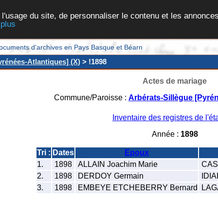
 l'usage du site, de personnaliser le contenu et les annonces
 plus
et documents d'archives en Pays Basque et Béarn
yrénées-Atlantiques] (X)
> !1898
Actes de mariage
Commune/Paroisse :
Arbérats-Sillègue [Pyré
Inventaire des registres de l'éta
Année :
1898
Tri :
Dates
Epoux
1.
1898
ALLAIN Joachim Marie
CAS
2.
1898
DERDOY Germain
IDIA
3.
1898
EMBEYE ETCHEBERRY Bernard
LAGA