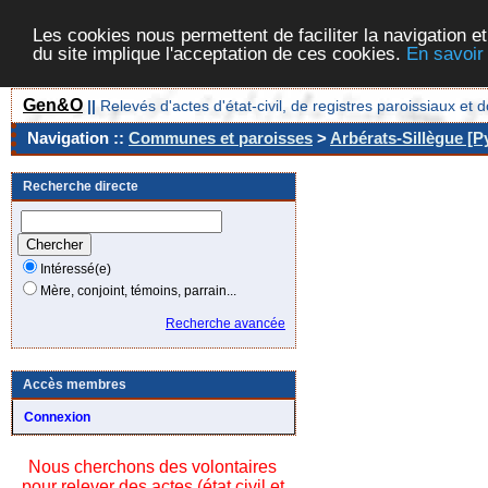
Les cookies nous permettent de faciliter la navigation et
du site implique l'acceptation de ces cookies.
En savoir
Gen&O
||
Relevés d'actes d'état-civil, de registres paroissiaux 
Navigation ::
Communes et paroisses
>
Arbérats-Sillègue [P
Recherche directe
Intéressé(e)
Mère, conjoint, témoins, parrain...
Recherche avancée
Accès membres
Connexion
Nous cherchons des volontaires
pour relever des actes (état civil et