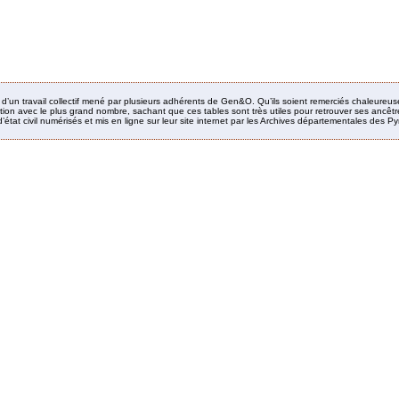
it d’un travail collectif mené par plusieurs adhérents de Gen&O. Qu’ils soient remerciés chaleureus
ion avec le plus grand nombre, sachant que ces tables sont très utiles pour retrouver ses ancêtres
’état civil numérisés et mis en ligne sur leur site internet par les Archives départementales des 