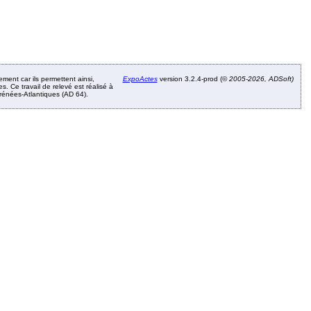
ement car ils permettent ainsi,
ExpoActes
version 3.2.4-prod (©
2005-2026, ADSoft)
. Ce travail de relevé est réalisé à
Pyrénées-Atlantiques (AD 64).