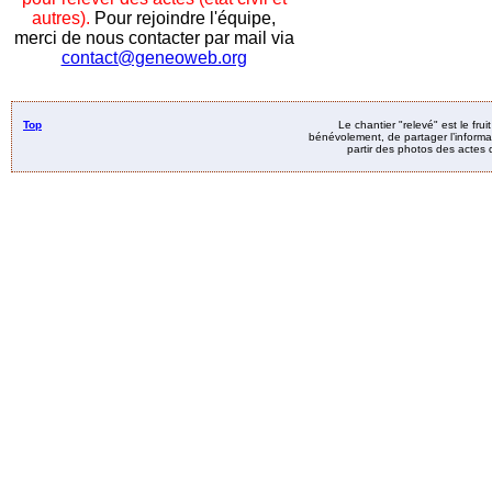
autres).
Pour rejoindre l'équipe,
merci de nous contacter par mail via
contact@geneoweb.org
Top
Le chantier "relevé" est le fru
bénévolement, de partager l’informat
partir des photos des actes d