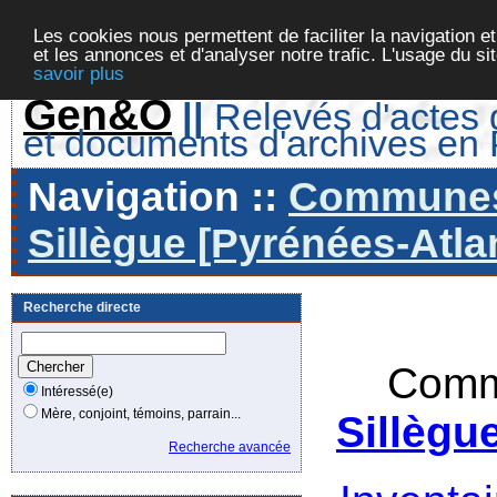
Les cookies nous permettent de faciliter la navigation et
et les annonces et d'analyser notre trafic. L'usage du s
savoir plus
Gen&O
||
Relevés d'actes d
et documents d'archives en
Navigation ::
Communes 
Sillègue [Pyrénées-Atla
Recherche directe
Comm
Intéressé(e)
Mère, conjoint, témoins, parrain...
Sillègu
Recherche avancée