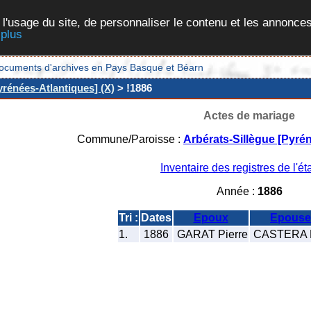
 l'usage du site, de personnaliser le contenu et les annonces
 plus
et documents d'archives en Pays Basque et Béarn
yrénées-Atlantiques] (X)
> !1886
Actes de mariage
Commune/Paroisse :
Arbérats-Sillègue [Pyré
Inventaire des registres de l'éta
Année :
1886
Tri :
Dates
Epoux
Epouse
1.
1886
GARAT Pierre
CASTERA M