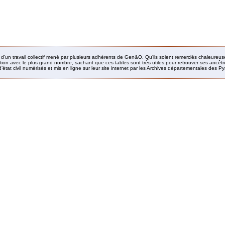
it d’un travail collectif mené par plusieurs adhérents de Gen&O. Qu’ils soient remerciés chaleureus
ion avec le plus grand nombre, sachant que ces tables sont très utiles pour retrouver ses ancêtres
’état civil numérisés et mis en ligne sur leur site internet par les Archives départementales des 