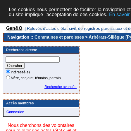
Les cookies nous permettent de faciliter la navigation et
du site implique l'acceptation de ces cookies.
En savoir
Gen&O
||
Relevés d'actes d'état-civil, de registres paroissiaux 
Navigation ::
Communes et paroisses
>
Arbérats-Sillègue [P
Recherche directe
Intéressé(e)
Mère, conjoint, témoins, parrain...
Recherche avancée
Accès membres
Connexion
Nous cherchons des volontaires
pour relever des actes (état civil et