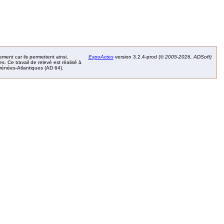
ement car ils permettent ainsi,
ExpoActes
version 3.2.4-prod (©
2005-2026, ADSoft)
. Ce travail de relevé est réalisé à
Pyrénées-Atlantiques (AD 64).