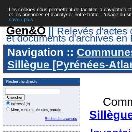
Les cookies nous permettent de faciliter la navigation et
et les annonces et d'analyser notre trafic. L'usage du s
savoir plus
Gen&O
||
Relevés d'actes d
et documents d'archives en
Navigation ::
Communes 
Sillègue [Pyrénées-Atla
Recherche directe
Comm
Intéressé(e)
Mère, conjoint, témoins, parrain...
Sillègu
Recherche avancée