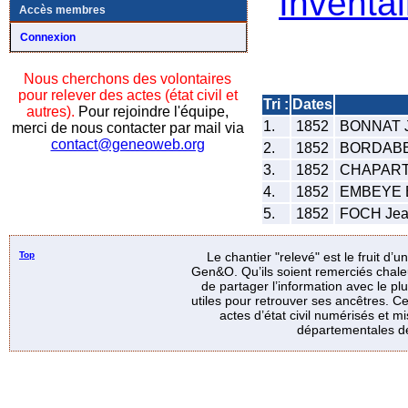
Inventai
Accès membres
Connexion
Nous cherchons des volontaires
pour relever des actes (état civil et
Tri :
Dates
autres).
Pour rejoindre l'équipe,
1.
1852
BONNAT 
merci de nous contacter par mail via
contact@geneoweb.org
2.
1852
BORDABE
3.
1852
CHAPART 
4.
1852
EMBEYE E
5.
1852
FOCH Jea
Top
Le chantier "relevé" est le fruit d’
Gen&O. Qu’ils soient remerciés chale
de partager l’information avec le p
utiles pour retrouver ses ancêtres. Ce
actes d’état civil numérisés et mi
départementales de