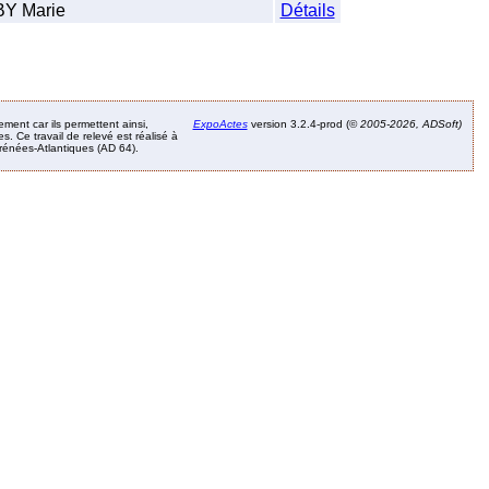
 Marie
Détails
ement car ils permettent ainsi,
ExpoActes
version 3.2.4-prod (©
2005-2026, ADSoft)
. Ce travail de relevé est réalisé à
Pyrénées-Atlantiques (AD 64).