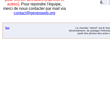
6.
autres).
Pour rejoindre l'équipe,
merci de nous contacter par mail via
contact@geneoweb.org
Top
Le chantier "relevé" est le fru
bénévolement, de partager l’informat
partir des photos des actes d