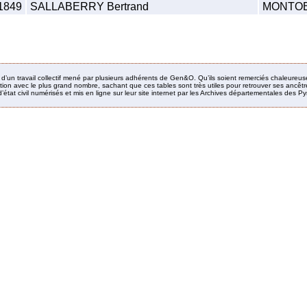
1849
SALLABERRY Bertrand
MONTOBY
it d’un travail collectif mené par plusieurs adhérents de Gen&O. Qu’ils soient remerciés chaleureus
ion avec le plus grand nombre, sachant que ces tables sont très utiles pour retrouver ses ancêtres
’état civil numérisés et mis en ligne sur leur site internet par les Archives départementales des 