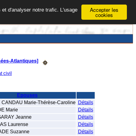
Accepter les
 et d'analyser notre trafic. L'usage
cookies
nées-Atlantiques]
t civil
Epouses
CANDAU Marie-Thérèse-Caroline
Détails
 Marie
Détails
ARAY Jeanne
Détails
S Laurense
Détails
DE Suzanne
Détails