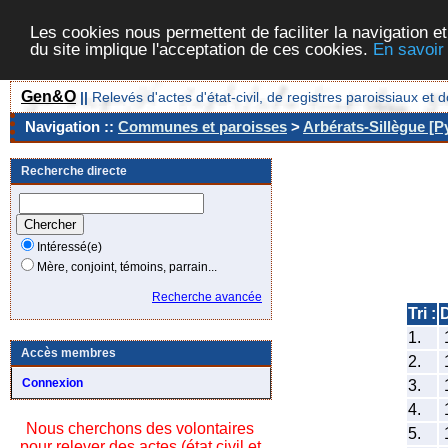
Les cookies nous permettent de faciliter la navigation et
du site implique l'acceptation de ces cookies.
En savoir
Gen&O
||
Relevés d'actes d'état-civil, de registres paroissiaux 
Navigation ::
Communes et paroisses
>
Arbérats-Sillègue [P
Recherche directe
Intéressé(e)
Mère, conjoint, témoins, parrain...
Recherche avancée
Tri :
1.
Accès membres
2.
Connexion
3.
4.
Nous cherchons des volontaires
5.
pour relever des actes (état civil et