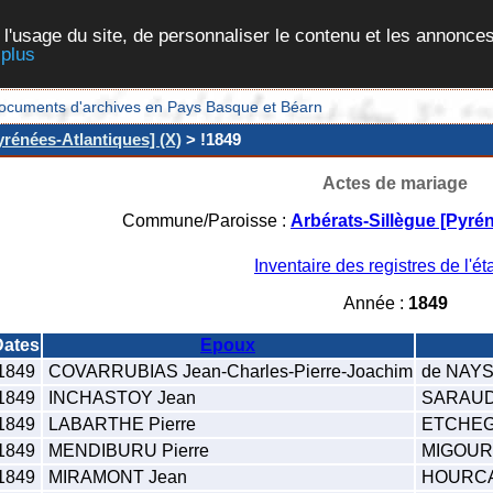
 l'usage du site, de personnaliser le contenu et les annonces
 plus
et documents d'archives en Pays Basque et Béarn
yrénées-Atlantiques] (X)
> !1849
Actes de mariage
Commune/Paroisse :
Arbérats-Sillègue [Pyré
Inventaire des registres de l'éta
Année :
1849
Dates
Epoux
1849
COVARRUBIAS Jean-Charles-Pierre-Joachim
de NAYS 
1849
INCHASTOY Jean
SARAUDE
1849
LABARTHE Pierre
ETCHEG
1849
MENDIBURU Pierre
MIGOURA
1849
MIRAMONT Jean
HOURCA