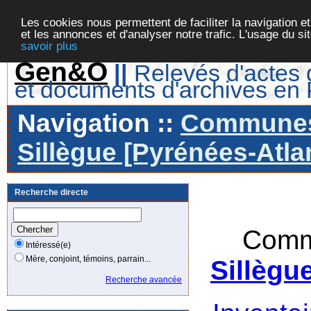
Les cookies nous permettent de faciliter la navigation et
et les annonces et d'analyser notre trafic. L'usage du s
savoir plus
Gen&O
||
Relevés d'actes d
et documents d'archives en
Navigation ::
Communes 
Sillègue [Pyrénées-Atla
Recherche directe
Comm
Intéressé(e)
Mère, conjoint, témoins, parrain...
Sillègu
Recherche avancée