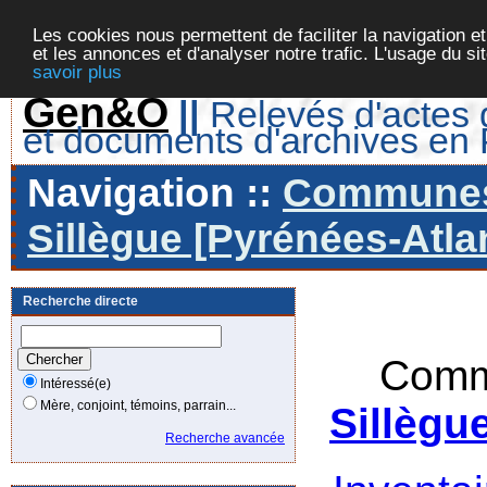
Les cookies nous permettent de faciliter la navigation et
et les annonces et d'analyser notre trafic. L'usage du s
savoir plus
Gen&O
||
Relevés d'actes d
et documents d'archives en
Navigation ::
Communes 
Sillègue [Pyrénées-Atla
Recherche directe
Comm
Intéressé(e)
Mère, conjoint, témoins, parrain...
Sillègu
Recherche avancée