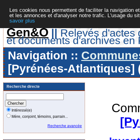
Les cookies nous permettent de faciliter la navigation et
et les annonces et d'analyser notre trafic. L'usage du s
savoir plus
Gen&O
||
Relevés d'actes d
et documents d'archives en
Navigation ::
Communes 
[Pyrénées-Atlantiques] 
Recherche directe
Comm
Intéressé(e)
Mère, conjoint, témoins, parrain...
[Py
Recherche avancée