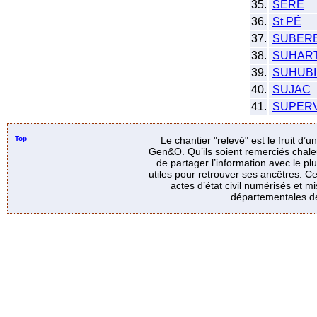
35.
SERÉ
36.
St PÉ
37.
SUBER
38.
SUHAR
39.
SUHUBI
40.
SUJAC
41.
SUPERV
Top
Le chantier "relevé" est le fruit d’
Gen&O. Qu’ils soient remerciés chale
de partager l’information avec le p
utiles pour retrouver ses ancêtres. Ce
actes d’état civil numérisés et mi
départementales de