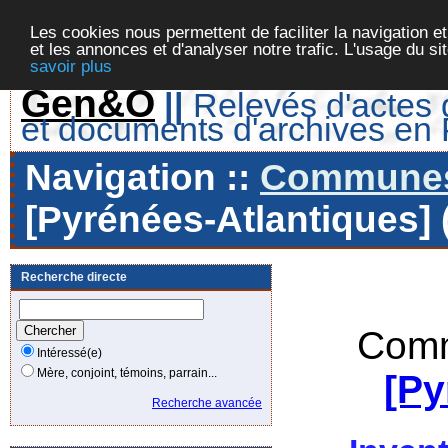
Les cookies nous permettent de faciliter la navigation et
et les annonces et d'analyser notre trafic. L'usage du s
savoir plus
Gen&O
||
Relevés d'actes d
et documents d'archives en
Navigation ::
Communes 
[Pyrénées-Atlantiques] 
Recherche directe
Comm
Intéressé(e)
Mère, conjoint, témoins, parrain...
[Py
Recherche avancée