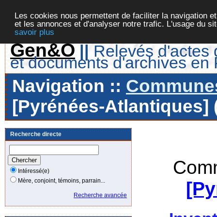
Les cookies nous permettent de faciliter la navigation et
et les annonces et d'analyser notre trafic. L'usage du s
savoir plus
Gen&O
||
Relevés d'actes d
et documents d'archives en
Navigation ::
Communes 
[Pyrénées-Atlantiques] 
Recherche directe
Comm
Intéressé(e)
Mère, conjoint, témoins, parrain...
[Py
Recherche avancée