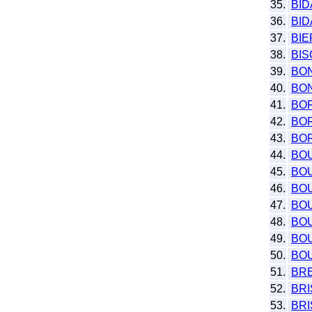
35.
BI
36.
BID
37.
BI
38.
BIS
39.
BO
40.
BO
41.
BO
42.
BO
43.
BO
44.
BO
45.
BO
46.
BO
47.
BO
48.
BO
49.
BO
50.
BO
51.
BR
52.
BRI
53.
BR