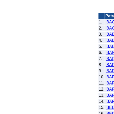
Pat
1.
BA
2.
BA
3.
BA
4.
BA
5.
BA
6.
BA
7.
BA
8.
BA
9.
BAR
10.
BA
11.
BA
12.
BA
13.
BA
14.
BA
15.
BE
16.
BE