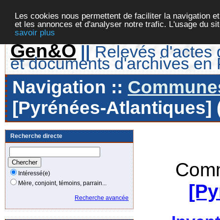
Les cookies nous permettent de faciliter la navigation et
et les annonces et d'analyser notre trafic. L'usage du s
savoir plus
Gen&O
||
Relevés d'actes d
et documents d'archives en
Navigation ::
Communes 
[Pyrénées-Atlantiques] 
Recherche directe
Comm
Intéressé(e)
Mère, conjoint, témoins, parrain...
[Py
Recherche avancée