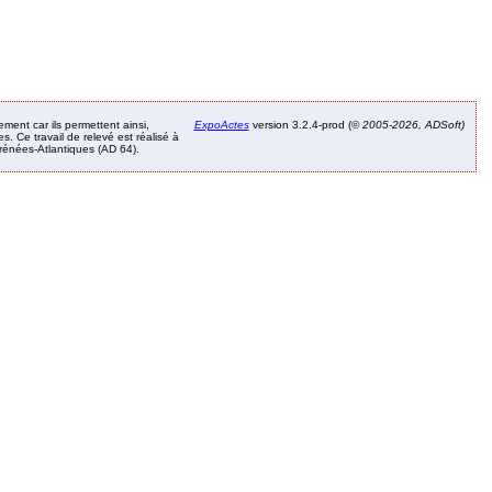
ement car ils permettent ainsi,
ExpoActes
version 3.2.4-prod (©
2005-2026, ADSoft)
. Ce travail de relevé est réalisé à
Pyrénées-Atlantiques (AD 64).