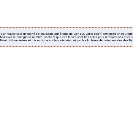
it d’un travail collectif mené par plusieurs adhérents de Gen&O. Qu’ils soient remerciés chaleureus
ion avec le plus grand nombre, sachant que ces tables sont très utiles pour retrouver ses ancêtres
’état civil numérisés et mis en ligne sur leur site internet par les Archives départementales des 