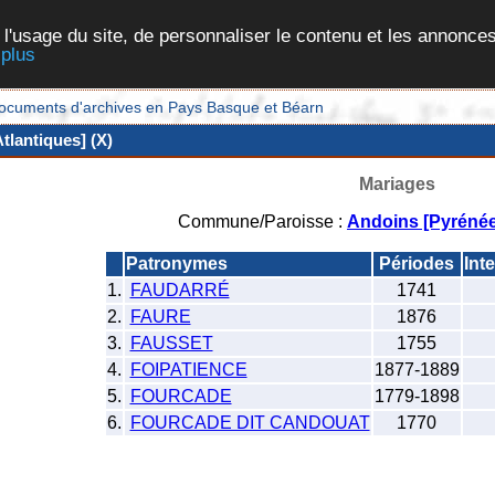
 l'usage du site, de personnaliser le contenu et les annonces
 plus
et documents d'archives en Pays Basque et Béarn
lantiques] (X)
Mariages
Commune/Paroisse :
Andoins [Pyrénée
Patronymes
Périodes
Int
1.
FAUDARRÉ
1741
2.
FAURE
1876
3.
FAUSSET
1755
4.
FOIPATIENCE
1877-1889
5.
FOURCADE
1779-1898
6.
FOURCADE DIT CANDOUAT
1770