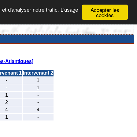
Accepter les
 et d'analyser notre trafic. L'usage
cookies
s-Atlantiques]
ervenant 1
Intervenant 2
-
1
-
1
1
-
2
-
4
4
1
-