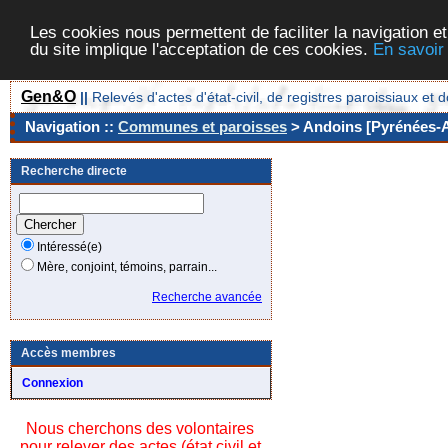
Les cookies nous permettent de faciliter la navigation et
du site implique l'acceptation de ces cookies.
En savoir
Gen&O
||
Relevés d'actes d'état-civil, de registres paroissiaux 
Navigation ::
Communes et paroisses
> Andoins [Pyrénées-At
Recherche directe
Intéressé(e)
Mère, conjoint, témoins, parrain...
Recherche avancée
Accès membres
Connexion
Nous cherchons des volontaires
pour relever des actes (état civil et