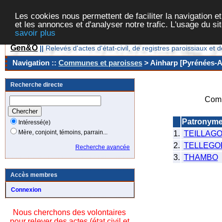
Les cookies nous permettent de faciliter la navigation et
et les annonces et d'analyser notre trafic. L'usage du s
savoir plus
Gen&O
||
Relevés d'actes d'état-civil, de registres paroissiaux 
Navigation ::
Communes et paroisses
> Ainharp [Pyrénées-At
Recherche directe
Comm
Patronym
Intéressé(e)
Mère, conjoint, témoins, parrain...
1.
TEILLAG
2.
TELLEGO
Recherche avancée
3.
THAMBO
Accès membres
Connexion
Nous cherchons des volontaires
pour relever des actes (état civil et