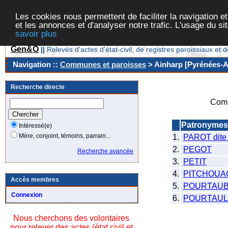
Les cookies nous permettent de faciliter la navigation et
et les annonces et d'analyser notre trafic. L'usage du s
savoir plus
Gen&O
||
Relevés d'actes d'état-civil, de registres paroissiaux 
Navigation ::
Communes et paroisses
> Ainharp [Pyrénées-At
Recherche directe
Comm
Patronymes
Intéressé(e)
Mère, conjoint, témoins, parrain...
1.
PAROT dit
2.
PEGOT
Recherche avancée
3.
PETIT
4.
PITCHOUA
Accès membres
5.
POURTAU
Connexion
6.
POURTAUL
Nous cherchons des volontaires
pour relever des actes (état civil et